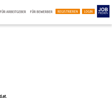
REGISTRIEREN
LOGIN
FÜR ARBEITGEBER
FÜR BEWERBER
d.at
.