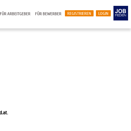
REGISTRIEREN
LOGIN
FÜR ARBEITGEBER
FÜR BEWERBER
d.at
.