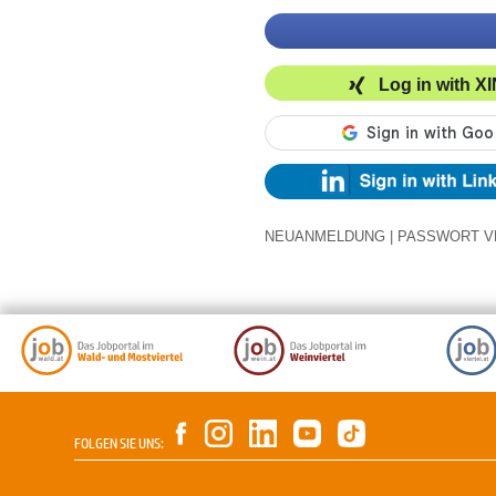
Log in with X
NEUANMELDUNG
|
PASSWORT V
FOLGEN SIE UNS: