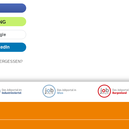
ING
ERGESSEN?