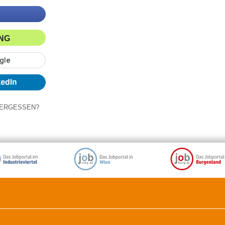
ING
ERGESSEN?