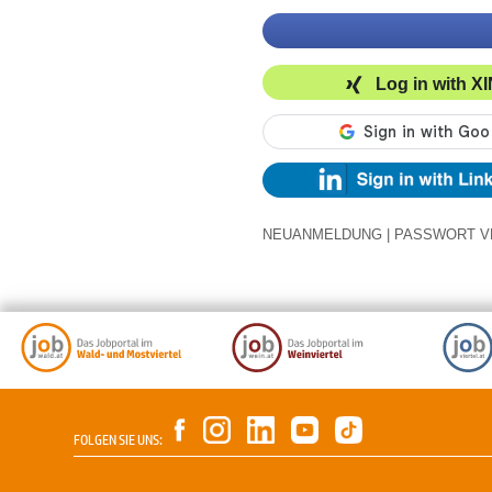
Log in with X
NEUANMELDUNG
|
PASSWORT V
FOLGEN SIE UNS: