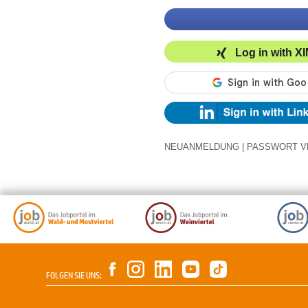
Log in with X
NEUANMELDUNG
|
PASSWORT V
FOLGEN SIE UNS: