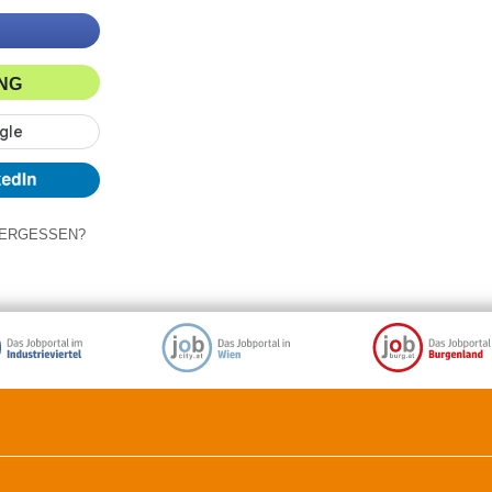
ING
ERGESSEN?