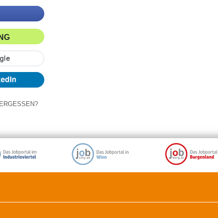
ING
ERGESSEN?