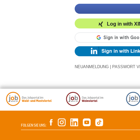
Log in with X
NEUANMELDUNG
|
PASSWORT V
FOLGEN SIE UNS: