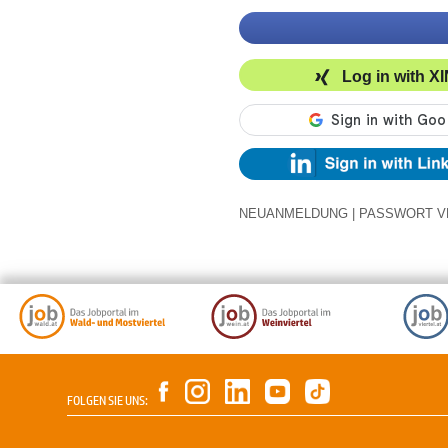
Log in with X
NEUANMELDUNG
|
PASSWORT V
FOLGEN SIE UNS: