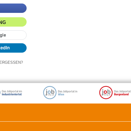
ING
ERGESSEN?