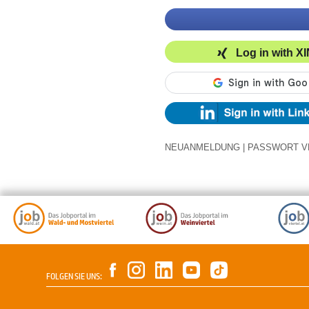
Log in with X
NEUANMELDUNG
|
PASSWORT V
FOLGEN SIE UNS: