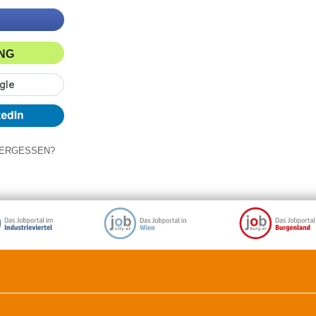
ING
ERGESSEN?