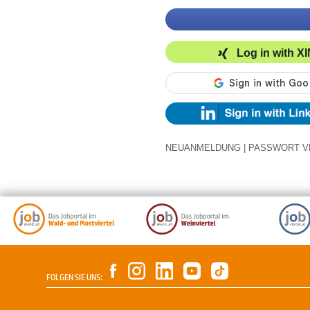
Log in with X
NEUANMELDUNG
|
PASSWORT V
FOLGEN SIE UNS: