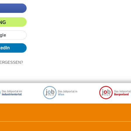
ING
ERGESSEN?