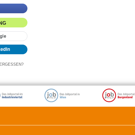
ING
ERGESSEN?