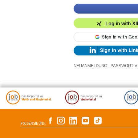
Log in with X
NEUANMELDUNG
|
PASSWORT V
FOLGEN SIE UNS: