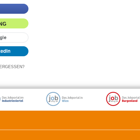
ING
ERGESSEN?