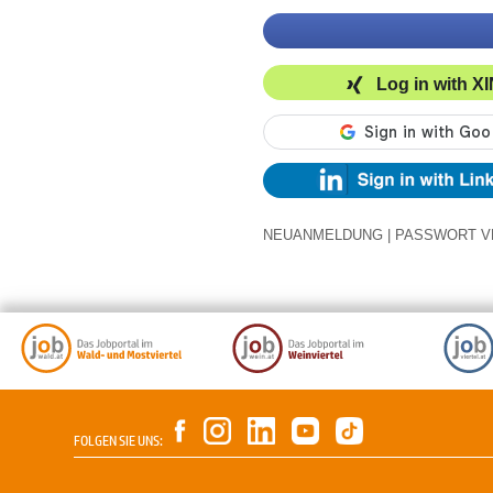
Log in with X
NEUANMELDUNG
|
PASSWORT V
FOLGEN SIE UNS: