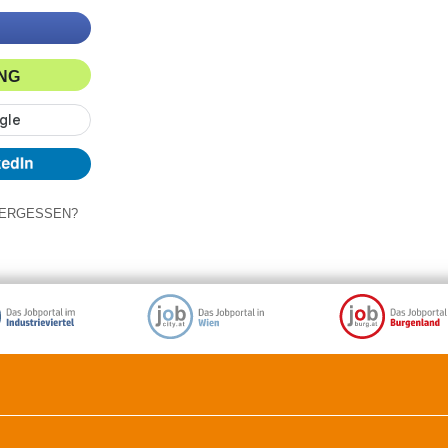
ING
ERGESSEN?