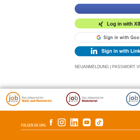
Log in with X
NEUANMELDUNG
|
PASSWORT V
FOLGEN SIE UNS: