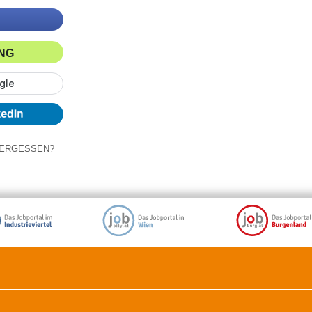
ING
ERGESSEN?