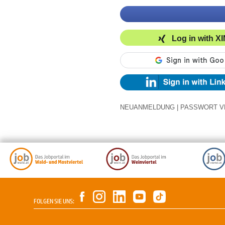
Log in with X
NEUANMELDUNG
|
PASSWORT V
FOLGEN SIE UNS: