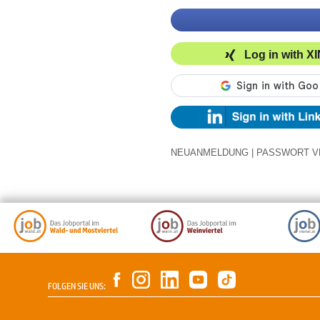
Log in with X
NEUANMELDUNG
|
PASSWORT V
FOLGEN SIE UNS: