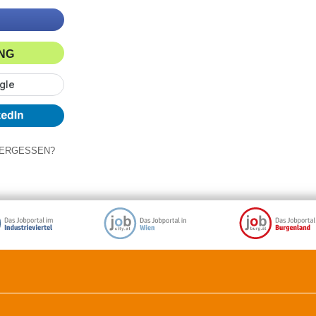
ING
ERGESSEN?