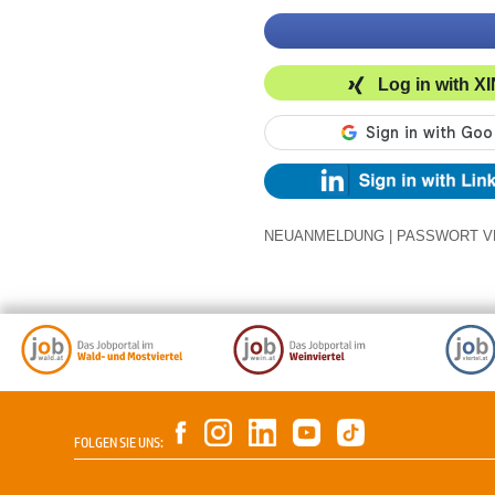
Log in with X
NEUANMELDUNG
|
PASSWORT V
FOLGEN SIE UNS: