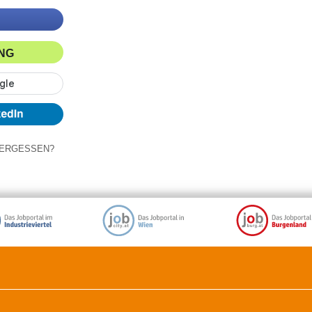
ING
ERGESSEN?