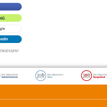
ING
ERGESSEN?