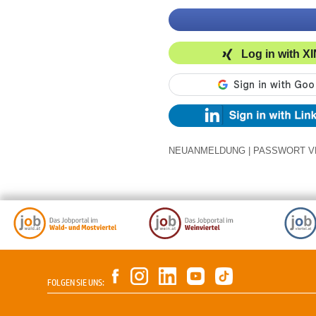
Log in with X
NEUANMELDUNG
|
PASSWORT V
FOLGEN SIE UNS: