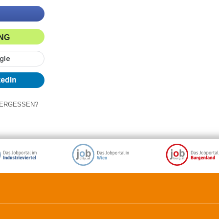
ING
ERGESSEN?