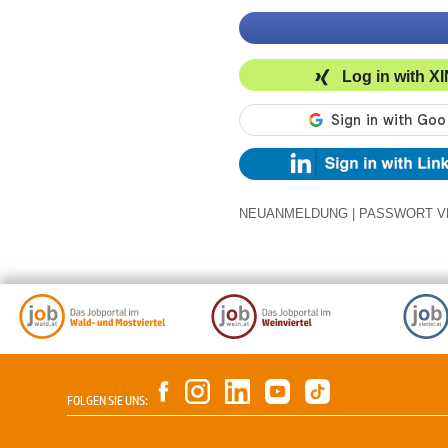
Log in with X
NEUANMELDUNG
|
PASSWORT V
FOLGEN SIE UNS: