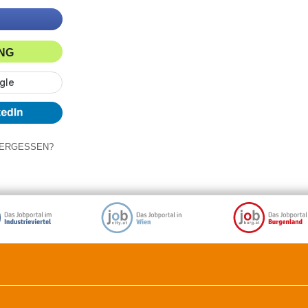
ING
ERGESSEN?