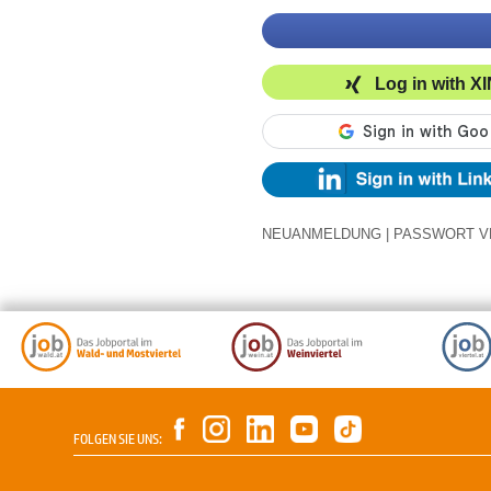
Log in with X
NEUANMELDUNG
|
PASSWORT V
FOLGEN SIE UNS: