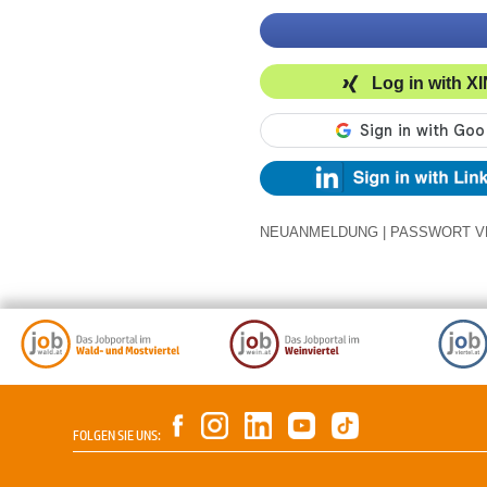
Log in with X
NEUANMELDUNG
|
PASSWORT V
FOLGEN SIE UNS: