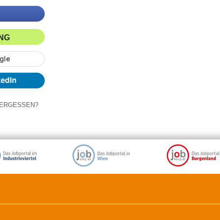
ING
ERGESSEN?