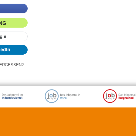
ING
ERGESSEN?