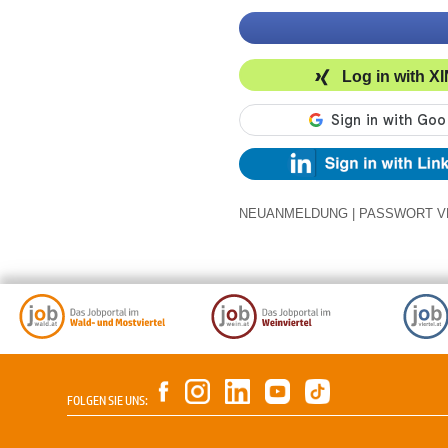
Log in with X
NEUANMELDUNG
|
PASSWORT V
FOLGEN SIE UNS: