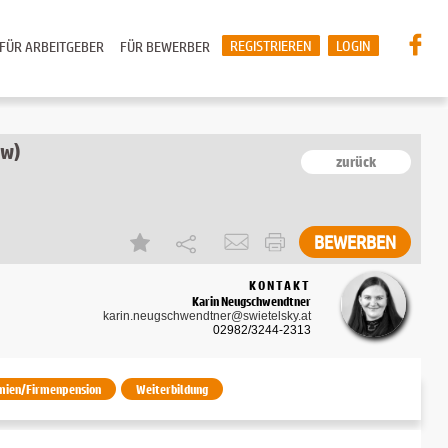
REGISTRIEREN
LOGIN
FÜR ARBEITGEBER
FÜR BEWERBER
/w)
zurück
BEWERBEN
KONTAKT
Karin Neugschwendtner
karin.neugschwendtner@swietelsky.at
02982/3244-2313
mien/Firmenpension
Weiterbildung