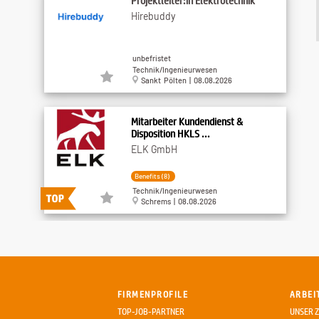
Projektleiter:in Elektrotechnik
Hirebuddy
unbefristet
Technik/Ingenieurwesen
Sankt Pölten | 08.08.2026
Mitarbeiter Kundendienst &
Disposition HKLS ...
ELK GmbH
Benefits (8)
Technik/Ingenieurwesen
Schrems | 08.08.2026
Firmware und Web-Frontend
Entwickler
Synchronics Engineering GmbH
FIRMENPROFILE
ARBEI
unbefristet
TOP-JOB-PARTNER
UNSER Z
IT/EDV