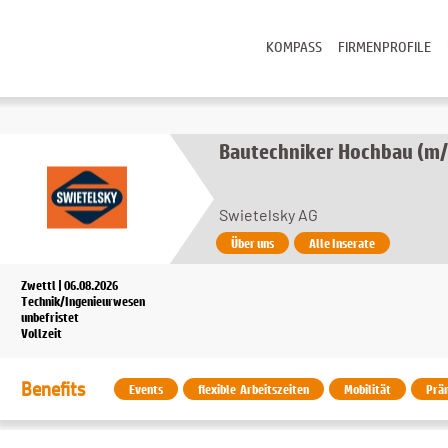
KOMPASS
FIRMENPROFILE
Bautechniker Hochbau (m
Swietelsky AG
Über uns
Alle Inserate
Zwettl | 06.08.2026
Technik/Ingenieurwesen
unbefristet
Vollzeit
Benefits
Events
flexible Arbeitszeiten
Mobilität
Prä