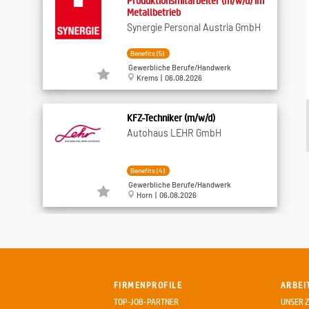
Produktionsmitarbeiter (m/w/d) im
Metallbetrieb
Synergie Personal Austria GmbH
Benefits (5)
Gewerbliche Berufe/Handwerk
Krems | 06.08.2026
KFZ-Techniker (m/w/d)
Autohaus LEHR GmbH
Benefits (4)
Gewerbliche Berufe/Handwerk
Horn | 06.08.2026
Bohrmeister/Bohrgeräteführer an ...
Leyrer + Graf Baugesellschaft
m.b.H.
FIRMENPROFILE
ARBEI
Benefits (12)
TOP-JOB-PARTNER
UNSER Z
Gewerbliche Berufe/Handwerk