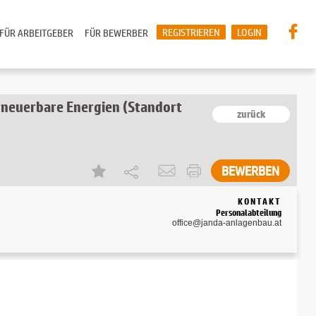
REGISTRIEREN
LOGIN
FÜR ARBEITGEBER
FÜR BEWERBER
Erneuerbare Energien (Standort
zurück
BEWERBEN
KONTAKT
Personalabteilung
office@janda-anlagenbau.at