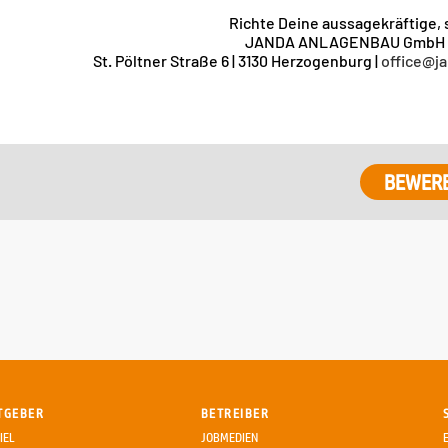
Richte Deine aussagekräftige, 
JANDA ANLAGENBAU GmbH | z
St. Pöltner Straße 6 | 3130 Herzogenburg |
office@j
BEWER
TGEBER
BETREIBER
IEL
JOBMEDIEN