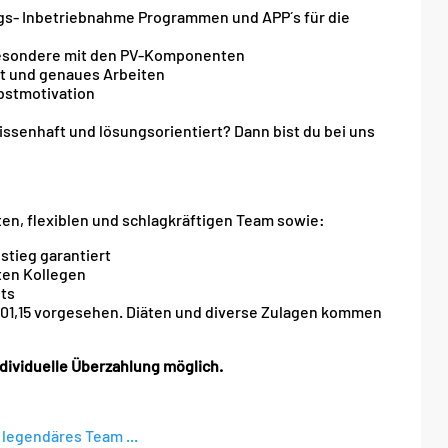
gs- Inbetriebnahme Programmen und APP´s für die
nsbesondere mit den PV-Komponenten
it und genaues Arbeiten
lbstmotivation
wissenhaft und lösungsorientiert? Dann bist du bei uns
ten, flexiblen und schlagkräftigen Team sowie:
stieg garantiert
ten Kollegen
ts
.601,15 vorgesehen. Diäten und diverse Zulagen kommen
ndividuelle Überzahlung möglich.
legendäres Team ...