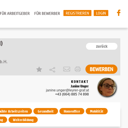
REGISTRIEREN
LOGIN
FÜR ARBEITGEBER
FÜR BEWERBER
d)
zurück
b.H.
KONTAKT
Janine Unger
janine.unger@leyrer-graf.at
+43 (664) 885 74 898
exible Arbeitszeiten
Gesundheit
Homeoffice
Mobilität
ng
Weiterbildung