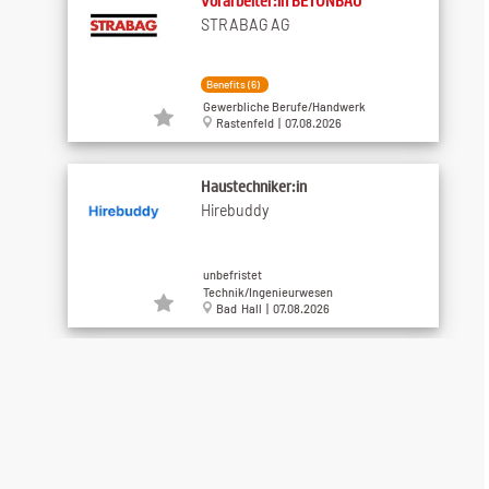
Vorarbeiter:in BETONBAU
STRABAG AG
Benefits (6)
Gewerbliche Berufe/Handwerk
Rastenfeld | 07.08.2026
Haustechniker:in
Hirebuddy
unbefristet
Technik/Ingenieurwesen
Bad Hall | 07.08.2026
Elektriker / Elektrikerin
STRABAG AG
unbefristet
Gewerbliche Berufe/Handwerk