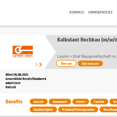
KOMPASS
FIRMENPROFILE
Kalkulant Hochbau (m/w/
Leyrer + Graf Baugesellschaft m.
Über uns
Alle Inserate
Wien | 06.08.2026
Gewerbliche Berufe/Handwerk
unbefristet
Vollzeit
Benefits
Auszeit
Autonomie
Events
Familie
fl
Nachhaltigkeit
Prämien/Firmenpension
Verpflegu