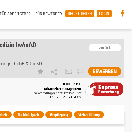
REGISTRIEREN
LOGIN
FÜR ARBEITGEBER
FÜR BEWERBER
edizin (w/m/d)
zurück
erungs GmbH & Co KG
KONTAKT
Mitarbeitermanagement
bewerbung@herz-kreislauf.at
+43 2812 8681-609
dheit
Nachhaltigkeit
Verpflegung
Weiterbildung