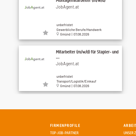
Montagemitarbeiter (m/w/d)
JobAgent.at
unbefristet
Gewerbliche Berufe/Handwerk
Gmünd | 07.08.2026
Mitarbeiter (m/w/d) für Stapler- und
...
JobAgent.at
unbefristet
Transport/Logistik/Einkauf
Gmünd | 07.08.2026
Pflegefachassistent*in | Haus St.
Klemens
Caritas der Erzdiözese Wien
FIRMENPROFILE
ARBEI
unbefristet
TOP-JOB-PARTNER
UNSER Z
Medizin/Gesundheit/Soziales