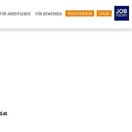
REGISTRIEREN
LOGIN
FÜR ARBEITGEBER
FÜR BEWERBER
d.at
.