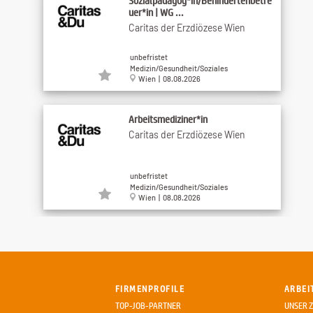
Sozialpädagog*in/Behindertenbetre
uer*in | WG ...
Caritas der Erzdiözese Wien
unbefristet
Medizin/Gesundheit/Soziales
Wien | 08.08.2026
Arbeitsmediziner*in
Caritas der Erzdiözese Wien
unbefristet
Medizin/Gesundheit/Soziales
Wien | 08.08.2026
Küchenhilfe (m/w/d) 20 Std./Woche
NUHR Medical - Hotel &
Restaurant GmbH & Co KG
FIRMENPROFILE
ARBEI
unbefristet
TOP-JOB-PARTNER
UNSER Z
Gastronomie/Tourismus