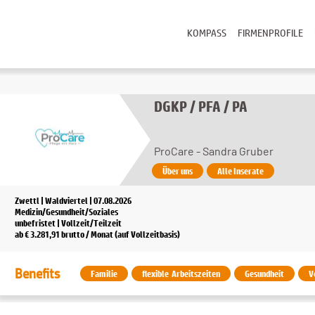
KOMPASS
FIRMENPROFILE
DGKP / PFA / PA
ProCare - Sandra Gruber
Über uns
Alle Inserate
Zwettl | Waldviertel | 07.08.2026
Medizin/Gesundheit/Soziales
unbefristet | Vollzeit/Teilzeit
ab € 3.281,91 brutto / Monat (auf Vollzeitbasis)
Benefits
Familie
flexible Arbeitszeiten
Gesundheit
V