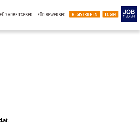
REGISTRIEREN
LOGIN
FÜR ARBEITGEBER
FÜR BEWERBER
d.at
.