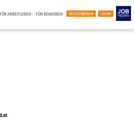
REGISTRIEREN
LOGIN
FÜR ARBEITGEBER
FÜR BEWERBER
d.at
.