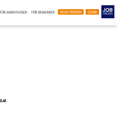
REGISTRIEREN
LOGIN
FÜR ARBEITGEBER
FÜR BEWERBER
d.at
.