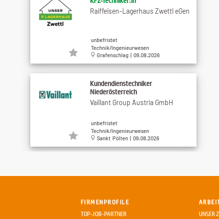
KFZ-Techniker:in
Raiffeisen-Lagerhaus Zwettl eGen
unbefristet
Technik/Ingenieurwesen
Grafenschlag | 09.08.2026
Kundendienstechniker
Niederösterreich
Vaillant Group Austria GmbH
unbefristet
Technik/Ingenieurwesen
Sankt Pölten | 09.08.2026
TEST-FUCHS Technik Stipendium
TEST-FUCHS GmbH
FIRMENPROFILE
ARBEI
unbefristet
TOP-JOB-PARTNER
UNSER Z
Technik/Ingenieurwesen