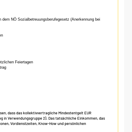
ch dem NÖ Sozialbetreuungsberufegesetz (Anerkennung bei
en
etzlichen Feiertagen
trag
isen, dass das kollektivvertragliche Mindestentgelt EUR
fung in Verwendungsgruppe 2). Das tatsächliche Einkommen, das
ionen, Vordienstzeiten, Know-How und persönlichen