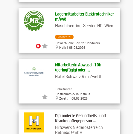
Lagermitarbeiter Elektrotechniker
m​/w​/d
Maschinenring-Service NÖ-Wien
Benefits (3)
Gewerbliche Berufe/Handwerk
Melk | 06.08.2026
MitarbeiterIn Abwasch 10h
(geringfügig) oder ...
Hotel Schwarz Alm Zwettl
unbefristet
Gastronomie/Tourismus
Zwettl | 06.08.2026
Diplomierte Gesundheits- und
Krankenpflegeperson ...
Hilfswerk Niederösterreich
Betriebs GmbH