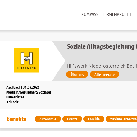
KOMPASS
FIRMENPROFILE
Soziale Alltagsbegleitung
Hilfswerk Niederösterreich Bet
Über uns
Alle Inserate
Aschbach | 31.07.2026
Medizin/Gesundheit/Soziales
unbefristet
Teilzeit
Benefits
Autonomie
Events
Familie
flexible Arbeitsz