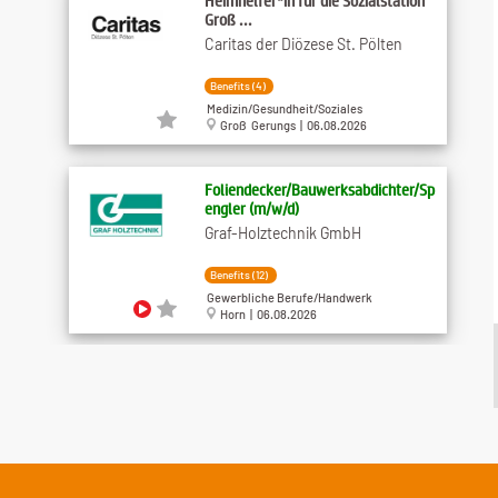
Heimhelfer*in für die Sozialstation
Groß ...
Caritas der Diözese St. Pölten
Benefits (4)
Medizin/Gesundheit/Soziales
Groß Gerungs | 06.08.2026
Foliendecker/Bauwerksabdichter/Sp
engler (m/w/d)
Graf-Holztechnik GmbH
Benefits (12)
Gewerbliche Berufe/Handwerk
Horn | 06.08.2026
Reinigungskraft Teilzeit (m​/w​/d)
Maschinenring-Service NÖ-Wien
Benefits (3)
Gastronomie/Tourismus