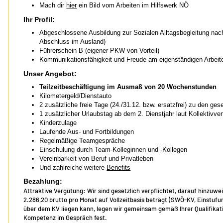
Mach dir
hier
ein Bild vom Arbeiten im Hilfswerk NÖ
Ihr Profil:
Abgeschlossene Ausbildung zur Sozialen Alltagsbegleitung na
Abschluss im Ausland)
Führerschein B (eigener PKW von Vorteil)
Kommunikationsfähigkeit und Freude am eigenständigen Arbeit
Unser Angebot:
Teilzeitbeschäftigung im Ausmaß von 20 Wochenstunden
Kilometergeld/Dienstauto
2 zusätzliche freie Tage (24./31.12. bzw. ersatzfrei) zu den ges
1 zusätzlicher Urlaubstag ab dem 2. Dienstjahr laut Kollektivver
Kinderzulage
Laufende Aus- und Fortbildungen
Regelmäßige Teamgespräche
Einschulung durch Team-Kolleginnen und -Kollegen
Vereinbarkeit von Beruf und Privatleben
Und zahlreiche weitere
Benefits
Bezahlung:
Attraktive Vergütung: Wir sind gesetzlich verpflichtet, darauf hinzuwe
2.286,20 brutto pro Monat auf Vollzeitbasis beträgt (SWÖ-KV, Einstu
über dem KV liegen kann, legen wir gemeinsam gemäß Ihrer Qualifikat
Kompetenz im Gespräch fest.