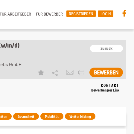
REGISTRIEREN
LOGIN
FÜR ARBEITGEBER
FÜR BEWERBER
 (w/m/d)
zurück
riebs GmbH
KONTAKT
Bewerben per Link
eiten
Gesundheit
Mobilität
Weiterbildung