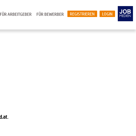
REGISTRIEREN
LOGIN
FÜR ARBEITGEBER
FÜR BEWERBER
d.at
.