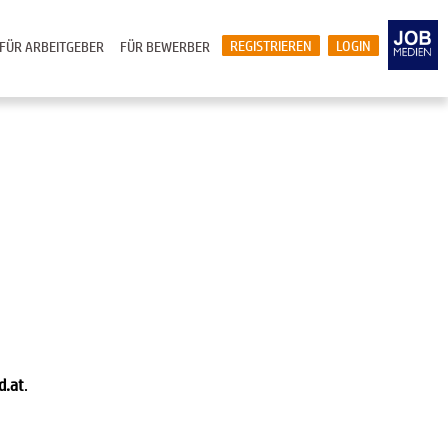
REGISTRIEREN
LOGIN
FÜR ARBEITGEBER
FÜR BEWERBER
d.at
.