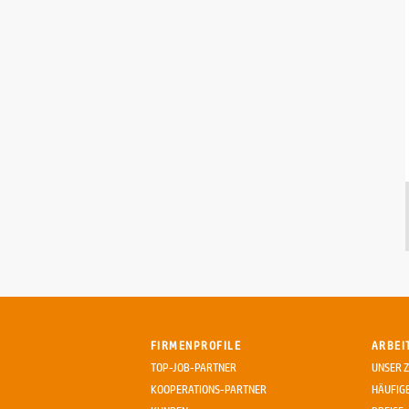
Waidhofen/Thaya | 07.08.2026
Prüftechniker:in Verteilerbau
(m/w/d)
Eaton Industries (Austria) GmbH
Benefits (3)
Technik/Ingenieurwesen
Schrems | 07.08.2026
Projektleiter:in Elektrotechnik
Hirebuddy
unbefristet
Technik/Ingenieurwesen
Sankt Pölten | 07.08.2026
FIRMENPROFILE
ARBEI
Med. Masseur:in / Heilmasseur:in
TOP-JOB-PARTNER
UNSER Z
Moorheilbad Harbach
KOOPERATIONS-PARTNER
HÄUFIG