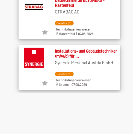
Bautechniker:in BETONBAU -
Rastenfeld
STRABAG AG
Benefits (6)
Technik/Ingenieurwesen
Rastenfeld | 07.08.2026
Installations- und Gebäudetechniker
(m/w/d) für ...
Synergie Personal Austria GmbH
Benefits (3)
Technik/Ingenieurwesen
Krems | 07.08.2026
Product Lifecycle Technician
(m/w/d)
TE Connectivity
Benefits (6)
Technik/Ingenieurwesen