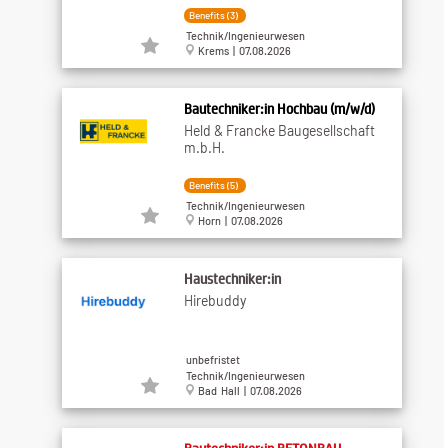
Benefits (3)
Technik/Ingenieurwesen
Krems | 07.08.2026
Bautechniker:in Hochbau (m/w/d)
Held & Francke Baugesellschaft
m.b.H.
Benefits (5)
Technik/Ingenieurwesen
Horn | 07.08.2026
Haustechniker:in
Hirebuddy
unbefristet
Technik/Ingenieurwesen
Bad Hall | 07.08.2026