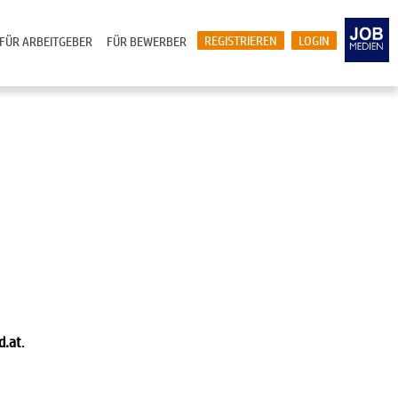
REGISTRIEREN
LOGIN
FÜR ARBEITGEBER
FÜR BEWERBER
d.at
.