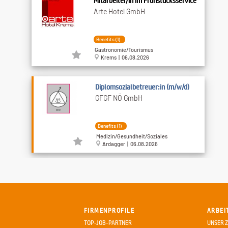
Mitarbeiter/in im Frühstücksservice
Arte Hotel GmbH
Benefits (1)
Gastronomie/Tourismus
Krems | 06.08.2026
Diplomsozialbetreuer:in (m/w/d)
GFGF NÖ GmbH
Benefits (1)
Medizin/Gesundheit/Soziales
Ardagger | 06.08.2026
Facharbeiter (m/w) Platten- und
Fliesenleger
REISSMÜLLER Baugesellschaft
m.b.H.
FIRMENPROFILE
ARBEI
unbefristet
TOP-JOB-PARTNER
UNSER Z
Gewerbliche Berufe/Handwerk