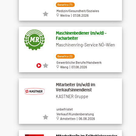
Benefits (7)
Medizin/Gesundheit/Soziales
Weitra | 07.08.2026
Maschinenbediener (m​/w​/d) -
Facharbeiter
Maschinenring-Service NÖ-Wien
Benefits (3)
Gewerbliche Berufe/Handwerk
Wang | 07.08.2026
Mitarbeiter (m/w/d) im
Verkaufsinnendienst
KASTNER Gruppe
unbefristet
Verkauf/Kundenberatung
Amstetten | 06.08.2026