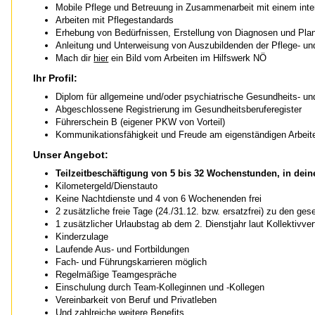
Mobile Pflege und Betreuung in Zusammenarbeit mit einem inte
Arbeiten mit Pflegestandards
Erhebung von Bedürfnissen, Erstellung von Diagnosen und Pl
Anleitung und Unterweisung von Auszubildenden der Pflege- un
Mach dir
hier
ein Bild vom Arbeiten im Hilfswerk NÖ
Ihr Profil:
Diplom für allgemeine und/oder psychiatrische Gesundheits- und
Abgeschlossene Registrierung im Gesundheitsberuferegister
Führerschein B (eigener PKW von Vorteil)
Kommunikationsfähigkeit und Freude am eigenständigen Arbeit
Unser Angebot:
Teilzeitbeschäftigung von 5 bis 32 Wochenstunden, in d
Kilometergeld/Dienstauto
Keine Nachtdienste und 4 von 6 Wochenenden frei
2 zusätzliche freie Tage (24./31.12. bzw. ersatzfrei) zu den ges
1 zusätzlicher Urlaubstag ab dem 2. Dienstjahr laut Kollektivver
Kinderzulage
Laufende Aus- und Fortbildungen
Fach- und Führungskarrieren möglich
Regelmäßige Teamgespräche
Einschulung durch Team-Kolleginnen und -Kollegen
Vereinbarkeit von Beruf und Privatleben
Und zahlreiche weitere
Benefits