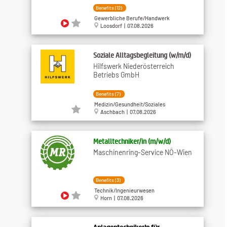
Benefits (12)
Gewerbliche Berufe/Handwerk
Loosdorf | 07.08.2026
Soziale Alltagsbegleitung (w/m/d)
Hilfswerk Niederösterreich
Betriebs GmbH
Benefits (7)
Medizin/Gesundheit/Soziales
Aschbach | 07.08.2026
Metalltechniker​/in (m​/w​/d)
Maschinenring-Service NÖ-Wien
Benefits (3)
Technik/Ingenieurwesen
Horn | 07.08.2026