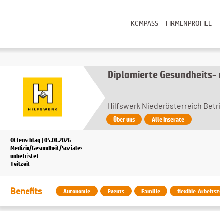
KOMPASS
FIRMENPROFILE
Diplomierte Gesundheits-
Hilfswerk Niederösterreich Bet
Über uns
Alle Inserate
Ottenschlag | 05.08.2026
Medizin/Gesundheit/Soziales
unbefristet
Teilzeit
Benefits
Autonomie
Events
Familie
flexible Arbeitsz