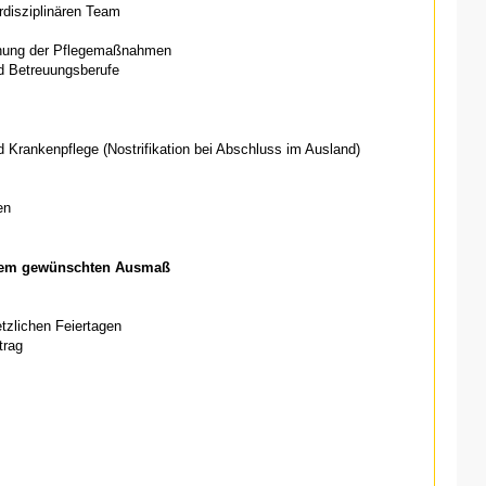
rdisziplinären Team
anung der Pflegemaßnahmen
d Betreuungsberufe
 Krankenpflege (Nostrifikation bei Abschluss im Ausland)
en
einem gewünschten Ausmaß
etzlichen Feiertagen
trag