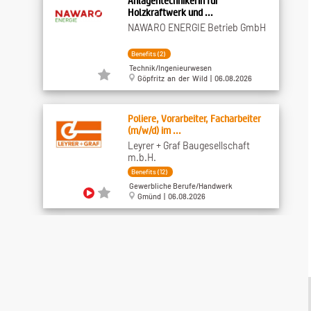
AnlagentechnikerIn für
Holzkraftwerk und ...
NAWARO ENERGIE Betrieb GmbH
Benefits (2)
Technik/Ingenieurwesen
Göpfritz an der Wild | 06.08.2026
Poliere, Vorarbeiter, Facharbeiter
(m/w/d) im ...
Leyrer + Graf Baugesellschaft
m.b.H.
Benefits (12)
Gewerbliche Berufe/Handwerk
Gmünd | 06.08.2026
Physiotherapeut*in | Pflege
Zuhause Hollabrunn
Caritas der Erzdiözese Wien
unbefristet
Medizin/Gesundheit/Soziales