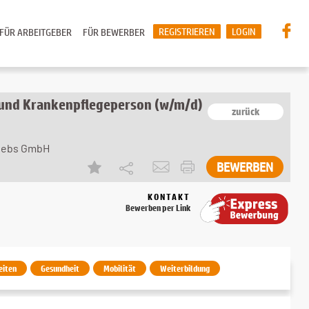
REGISTRIEREN
LOGIN
FÜR ARBEITGEBER
FÜR BEWERBER
 und Krankenpflegeperson (w/m/d)
zurück
riebs GmbH
KONTAKT
Bewerben per Link
eiten
Gesundheit
Mobilität
Weiterbildung