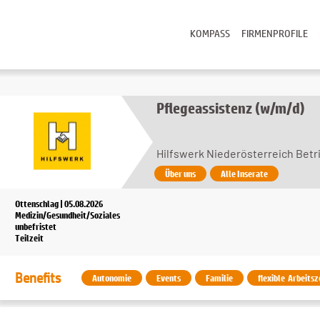
KOMPASS
FIRMENPROFILE
Pflegeassistenz (w/m/d)
Hilfswerk Niederösterreich Bet
Über uns
Alle Inserate
Ottenschlag | 05.08.2026
Medizin/Gesundheit/Soziales
unbefristet
Teilzeit
Benefits
Autonomie
Events
Familie
flexible Arbeitsz