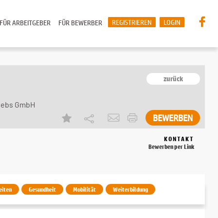
REGISTRIEREN
LOGIN
FÜR ARBEITGEBER
FÜR BEWERBER
zurück
riebs GmbH
KONTAKT
Bewerben per Link
eiten
Gesundheit
Mobilität
Weiterbildung