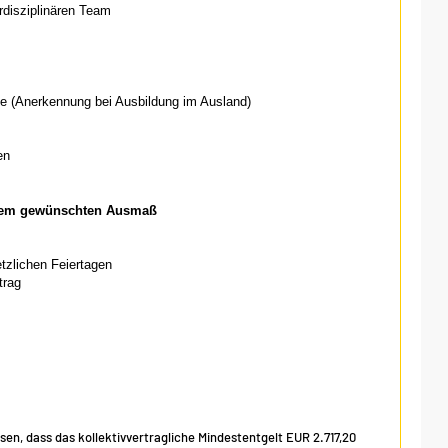
rdisziplinären Team
fe (Anerkennung bei Ausbildung im Ausland)
en
einem gewünschten Ausmaß
etzlichen Feiertagen
trag
isen, dass das kollektivvertragliche Mindestentgelt EUR 2.717,20