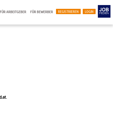
REGISTRIEREN
LOGIN
FÜR ARBEITGEBER
FÜR BEWERBER
d.at
.