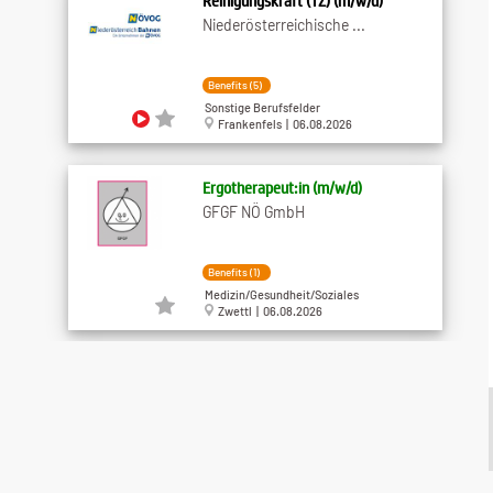
Reinigungskraft (TZ) (m/w/d)
Niederösterreichische ...
Benefits (5)
Sonstige Berufsfelder
Frankenfels | 06.08.2026
Ergotherapeut:in (m/w/d)
GFGF NÖ GmbH
Benefits (1)
Medizin/Gesundheit/Soziales
Zwettl | 06.08.2026
Bohrmeister/Bohrgeräteführer an ...
Leyrer + Graf Baugesellschaft
m.b.H.
Benefits (12)
Gewerbliche Berufe/Handwerk