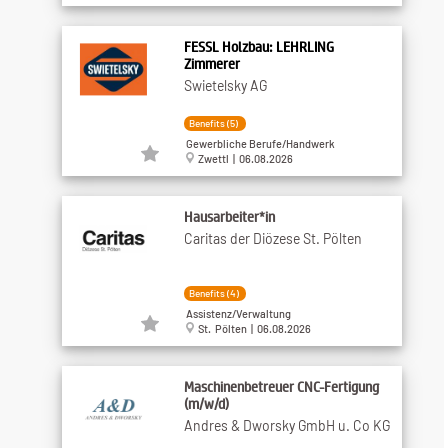
FESSL Holzbau: LEHRLING
Zimmerer
Swietelsky AG
Benefits (5)
Gewerbliche Berufe/Handwerk
Zwettl | 06.08.2026
Hausarbeiter*in
Caritas der Diözese St. Pölten
Benefits (4)
Assistenz/Verwaltung
St. Pölten | 06.08.2026
Maschinenbetreuer CNC-Fertigung
(m/w/d)
Andres & Dworsky GmbH u. Co KG