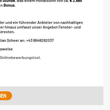
ro Stunde
, was einem Monatslohn von ca.
€ 2.885
en
Bonus
.
ler und ein führender Anbieter von nachhaltigen
ber hinaus umfasst unser Angebot Fenster- und
zresten.
tian Scheer an: +43 6648292037
gsweise
Onlinebewerbungstool.