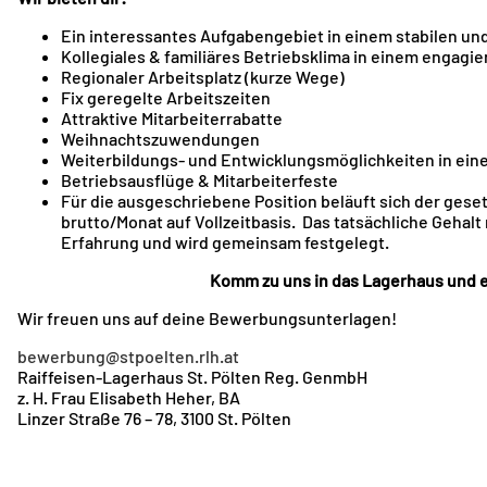
Ein interessantes Aufgabengebiet in einem stabilen u
Kollegiales & familiäres Betriebsklima in einem engagi
Regionaler Arbeitsplatz (kurze Wege)
Fix geregelte Arbeitszeiten
Attraktive Mitarbeiterrabatte
Weihnachtszuwendungen
Weiterbildungs- und Entwicklungsmöglichkeiten in ein
Betriebsausflüge & Mitarbeiterfeste
Für die ausgeschriebene Position beläuft sich der geset
brutto/Monat auf Vollzeitbasis. Das tatsächliche Gehalt 
Erfahrung und wird gemeinsam festgelegt.
Komm zu uns in das Lagerhaus und e
Wir freuen uns auf deine Bewerbungsunterlagen!
bewerbung@stpoelten.rlh.at
Raiffeisen-Lagerhaus St. Pölten Reg. GenmbH
z. H. Frau Elisabeth Heher, BA
Linzer Straße 76 – 78, 3100 St. Pölten