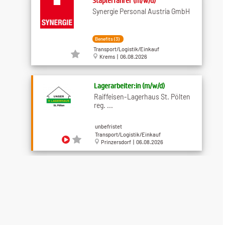
Staplerfahrer (m/w/d)
Synergie Personal Austria GmbH
Benefits (3)
Transport/Logistik/Einkauf
Krems | 06.08.2026
Lagerarbeiter:in (m/w/d)
Raiffeisen-Lagerhaus St. Pölten
reg. ...
unbefristet
Transport/Logistik/Einkauf
Prinzersdorf | 06.08.2026
Diplomierte Gesundheits- und
Krankenpflegeperson ...
Hilfswerk Niederösterreich
Betriebs GmbH
Benefits (7)
Medizin/Gesundheit/Soziales