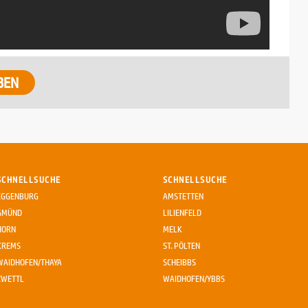
BEN
SCHNELLSUCHE
SCHNELLSUCHE
EGGENBURG
AMSTETTEN
GMÜND
LILIENFELD
HORN
MELK
KREMS
ST. PÖLTEN
WAIDHOFEN/THAYA
SCHEIBBS
ZWETTL
WAIDHOFEN/YBBS