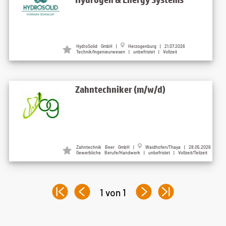
HydroSolid GmbH |
Herzogenburg | 21.07.2026
Technik/Ingenieurwesen | unbefristet | Vollzeit
Zahntechniker (m/w/d)
Zahntechnik Beer GmbH |
Waidhofen/Thaya | 28.05.2026
Gewerbliche Berufe/Handwerk | unbefristet | Vollzeit/Teilzeit
1 von 1