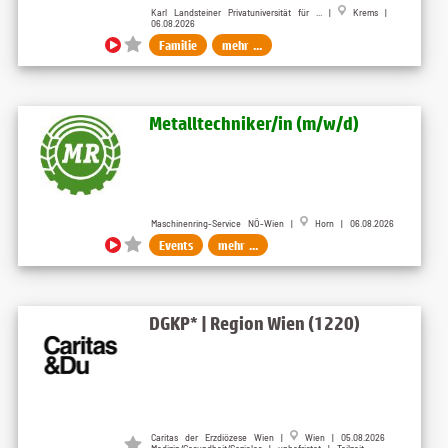
Karl Landsteiner Privatuniversität für ... |
Krems |
06.08.2026
Familie
mehr ...
Metalltechniker​/in (m​/w​/d)
Maschinenring-Service NÖ-Wien |
Horn | 06.08.2026
Events
mehr ...
DGKP* | Region Wien (1220)
Caritas der Erzdiözese Wien |
Wien | 05.08.2026