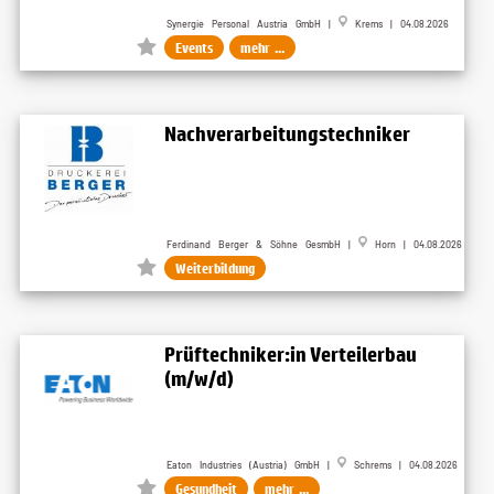
Synergie Personal Austria GmbH |
Krems | 04.08.2026
Events
mehr ...
Nachverarbeitungstechniker
Ferdinand Berger & Söhne GesmbH |
Horn | 04.08.2026
Weiterbildung
Prüftechniker:in Verteilerbau
(m/w/d)
Eaton Industries (Austria) GmbH |
Schrems | 04.08.2026
Gesundheit
mehr ...