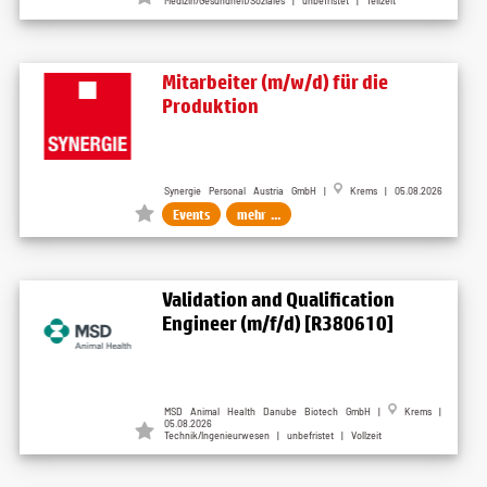
Medizin/Gesundheit/Soziales | unbefristet | Teilzeit
Mitarbeiter (m/w/d) für die
Produktion
Synergie Personal Austria GmbH |
Krems | 05.08.2026
Events
mehr ...
Validation and Qualification
Engineer (m/f/d) [R380610]
MSD Animal Health Danube Biotech GmbH |
Krems |
05.08.2026
Technik/Ingenieurwesen | unbefristet | Vollzeit