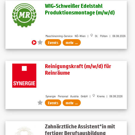
WIG-Schweißer Edelstahl
Produktionsmontage (m​/w​/d)
Maschinenring-Service NÖ-Wien |
St. Pölten | 06.08.2026
Events
mehr ...
Reinigungskraft (m/w/d) für
Reinräume
Synergie Personal Austria GmbH |
Krems | 06.08.2026
Events
mehr ...
Zahnärztliche Assistent*in mit
fertiger Berufsausbildung