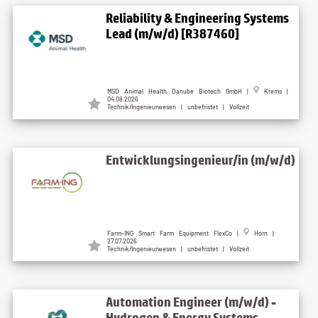
Reliability & Engineering Systems
Lead (m/w/d) [R387460]
MSD Animal Health Danube Biotech GmbH |
Krems |
04.08.2026
Technik/Ingenieurwesen | unbefristet | Vollzeit
Entwicklungsingenieur/in (m/w/d)
Farm-ING Smart Farm Equipment FlexCo |
Horn |
27.07.2026
Technik/Ingenieurwesen | unbefristet | Vollzeit
Automation Engineer (m/w/d) -
Hydrogen & Energy Systems