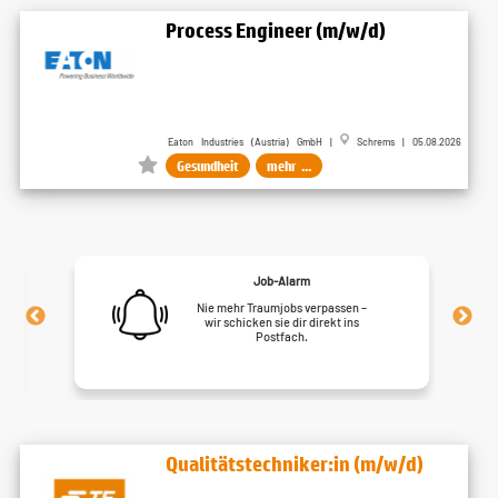
Process Engineer (m/w/d)
Eaton Industries (Austria) GmbH |
Schrems | 05.08.2026
Gesundheit
mehr ...
Job-Alarm
Nie mehr Traumjobs verpassen –
wir schicken sie dir direkt ins
Postfach.
Qualitätstechniker:in (m/w/d)