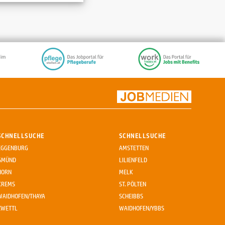
SCHNELLSUCHE
SCHNELLSUCHE
EGGENBURG
AMSTETTEN
GMÜND
LILIENFELD
HORN
MELK
KREMS
ST. PÖLTEN
WAIDHOFEN/THAYA
SCHEIBBS
ZWETTL
WAIDHOFEN/YBBS