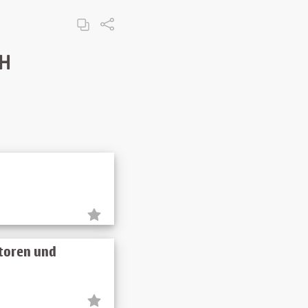
bH
ktoren und