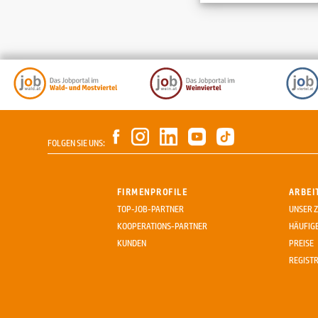
FOLGEN SIE UNS:
FIRMENPROFILE
ARBEI
TOP-JOB-PARTNER
UNSER Z
KOOPERATIONS-PARTNER
HÄUFIG
KUNDEN
PREISE
REGIST