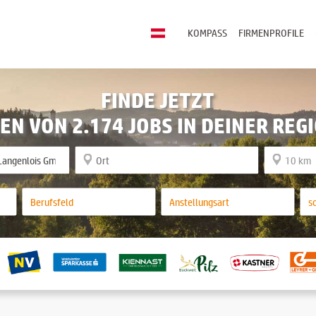
KOMPASS
FIRMENPROFILE
FINDE JETZT
EN VON 2.174 JOBS IN DEINER REG