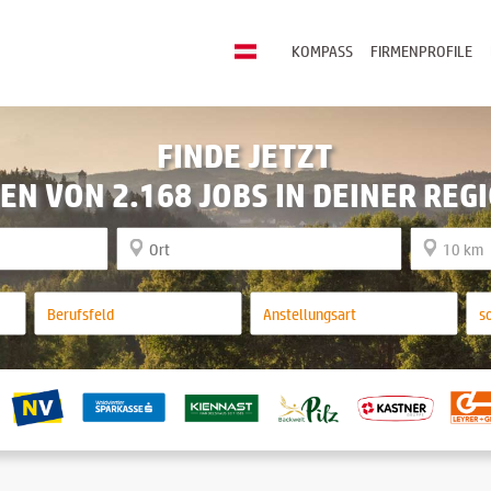
KOMPASS
FIRMENPROFILE
FINDE JETZT
EN VON 2.168 JOBS IN DEINER REG