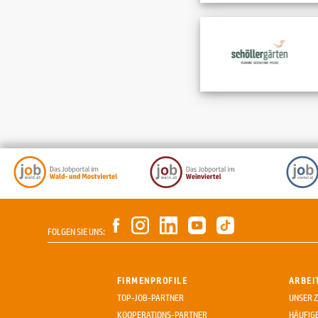
FOLGEN SIE UNS:
FIRMENPROFILE
ARBEI
TOP-JOB-PARTNER
UNSER Z
KOOPERATIONS-PARTNER
HÄUFIG