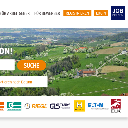
REGISTRIEREN
LOGIN
FÜR ARBEITGEBER
FÜR BEWERBER
ION!
SUCHE