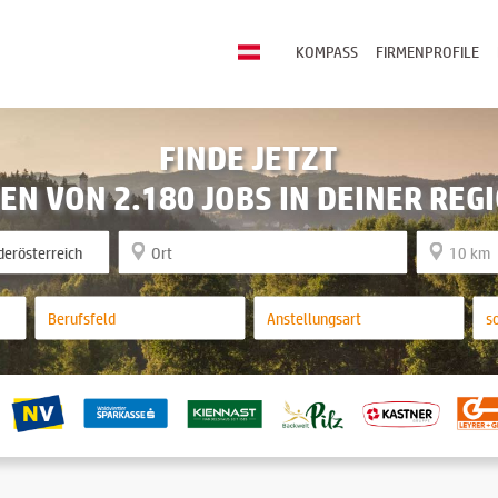
KOMPASS
FIRMENPROFILE
FINDE JETZT
EN VON 2.180 JOBS IN DEINER REG