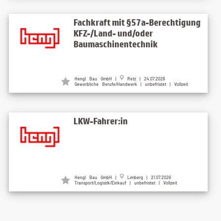
Fachkraft mit §57a-Berechtigung
KFZ-/Land- und/oder
Baumaschinentechnik
Hengl Bau GmbH |
Retz | 24.07.2026
Gewerbliche Berufe/Handwerk | unbefristet | Vollzeit
LKW-Fahrer:in
Hengl Bau GmbH |
Limberg | 21.07.2026
Transport/Logistik/Einkauf | unbefristet | Vollzeit