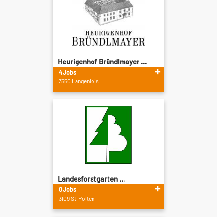
Heurigenhof Bründlmayer ...
4 Jobs
3550 Langenlois
Landesforstgarten ...
0 Jobs
3109 St. Pölten