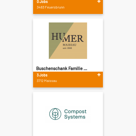
0 Jobs
3483 Feuersbrunn
Buschenschank Familie ...
3 Jobs
3712 Maissau