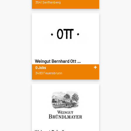
3541 Senftenberg
Weingut Bernhard Ott ...
0 Jobs
3483 Feuersbrunn