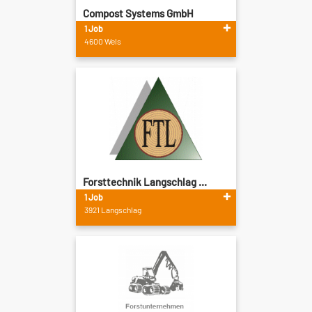
Compost Systems GmbH
1 Job
4600 Wels
Forsttechnik Langschlag ...
1 Job
3921 Langschlag