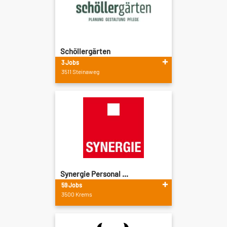
Schöllergärten
3 Jobs
3511 Steinaweg
Synergie Personal ...
59 Jobs
3500 Krems