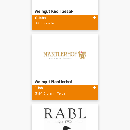
Weingut Knoll GesbR
0 Jobs
3601 Dürnstein
Weingut Mantlerhof
1 Job
3494 Brunn im Felde