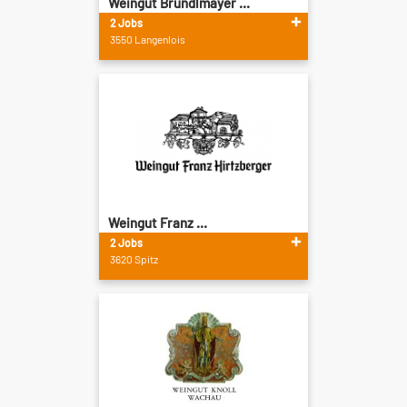
Weingut Bründlmayer ...
2 Jobs
3550 Langenlois
Weingut Franz ...
2 Jobs
3620 Spitz