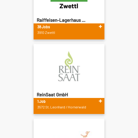
Raiffeisen-Lagerhaus ...
38 Jobs
3910 Zwettl
ReinSaat GmbH
1 Job
3572 St. Leonhard / Hornerwald