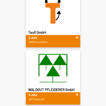
Teufl GmbH
2 Jobs
3508 Krustetten
WALDGUT PFLEIDERER GmbH
...
0 Jobs
3973 Karlstift