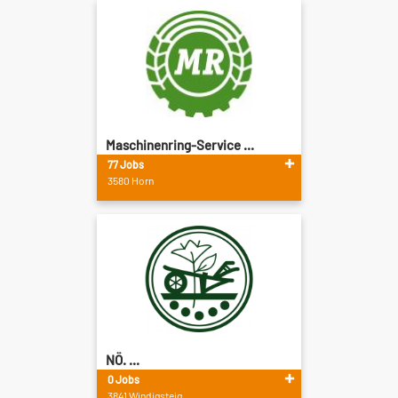
Maschinenring-Service ...
77 Jobs
3580 Horn
NÖ. ...
0 Jobs
3841 Windigsteig