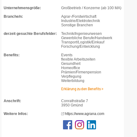
Unternehmensgröße:
Großbetrieb / Konzerne (ab 100 MA)
Branche/n:
Agrar-/Forstwirtschaft
Industrie/Elektrotechnik
Sonstige Branchen
derzeit gesuchte Berufsfelder:
Technik/Ingenieurwesen
Gewerbliche Berufe/Handwerk
Transport/Logistik/Einkauf
Forschung/Entwicklung
Benefits:
Events
flexible Arbeitszeiten
Gesundheit
Homeoffice
Prämien/Firmenpension
Verpflegung
Weiterbildung
Erklärung zu den Benefits >
Anschrift:
Conrathstraße 7
3950 Gmünd
Weitere Infos:
https://www.agrana.com