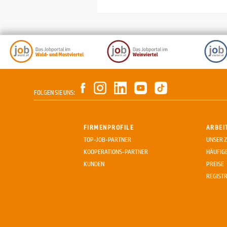
FOLGEN SIE UNS:
FIRMENPROFILE
ARBEI
TOP-JOB-PARTNER
UNSER Z
KOOPERATIONS-PARTNER
HÄUFIG
KUNDEN
PREISE
REGIST