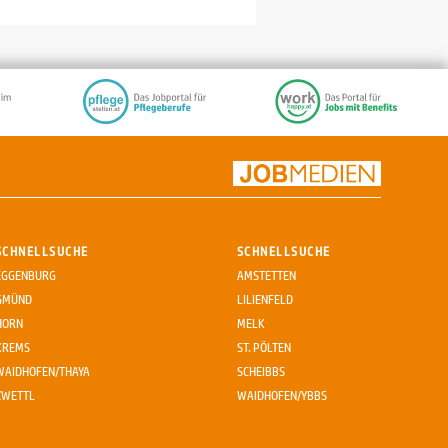
SCHNELLSUCHE
SCHNELLSUCHE
EGGENBURG
AMSTETTEN
GMÜND
LILIENFELD
HORN
MELK
KREMS
ST. PÖLTEN
WAIDHOFEN/THAYA
SCHEIBBS
ZWETTL
WAIDHOFEN/YBBS